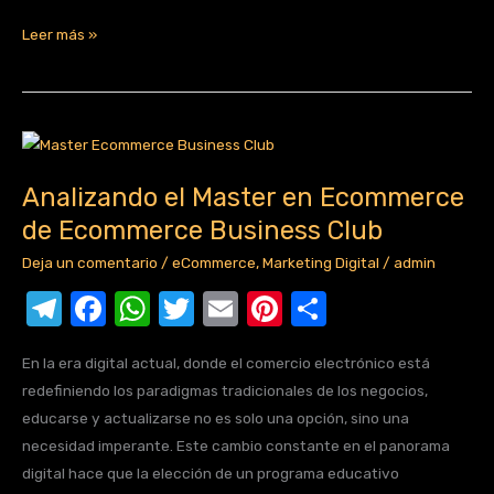
el
a
h
w
m
nt
o
e
c
at
it
ail
er
m
Leer más »
gr
e
s
te
e
p
a
b
A
r
st
ar
m
o
p
tir
Analizando
el
o
p
Analizando el Master en Ecommerce
Master
k
de Ecommerce Business Club
en
Ecommerce
Deja un comentario
/
eCommerce
,
Marketing Digital
/
admin
de
T
F
W
T
E
Pi
C
Ecommerce
el
a
h
w
m
nt
o
Business
Club
En la era digital actual, donde el comercio electrónico está
e
c
at
it
ail
er
m
redefiniendo los paradigmas tradicionales de los negocios,
gr
e
s
te
e
p
educarse y actualizarse no es solo una opción, sino una
a
b
A
r
st
ar
necesidad imperante. Este cambio constante en el panorama
digital hace que la elección de un programa educativo
m
o
p
tir