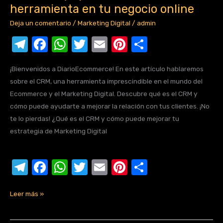
guía
herramienta en tu negocio online
completa
Deja un comentario
/
Marketing Digital
/
admin
para
T
F
W
T
E
Pi
C
entender
y
el
a
h
w
m
nt
o
aprovechar
¡Bienvenidos a DiarioEcommerce! En este artículo hablaremos
e
c
at
it
ail
er
m
esta
sobre el CRM, una herramienta imprescindible en el mundo del
gr
e
s
te
e
p
herramienta
Ecommerce y el Marketing Digital. Descubre qué es el CRM y
a
b
A
r
st
ar
en
cómo puede ayudarte a mejorar la relación con tus clientes. ¡No
tu
te lo pierdas! ¿Qué es el CRM y cómo puede mejorar tu
m
o
p
tir
negocio
estrategia de Marketing Digital
o
p
online
k
T
F
W
T
E
Pi
C
el
a
h
w
m
nt
o
e
c
at
it
ail
er
m
Leer más »
gr
e
s
te
e
p