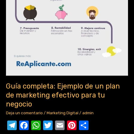
Guía completa: Ejemplo de un plan
de marketing efectivo para tu
negocio
Deja un comentario
/
Marketing Digital
/
admin
T
F
W
T
E
Pi
C