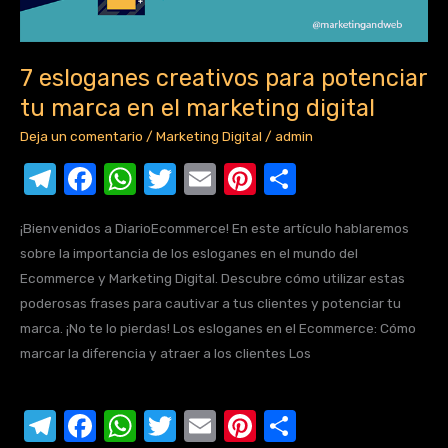
en
el
7 esloganes creativos para potenciar
marketing
digital
tu marca en el marketing digital
Deja un comentario
/
Marketing Digital
/
admin
T
F
W
T
E
Pi
C
el
a
h
w
m
nt
o
¡Bienvenidos a DiarioEcommerce! En este artículo hablaremos
e
c
at
it
ail
er
m
sobre la importancia de los esloganes en el mundo del
gr
e
s
te
e
p
Ecommerce y Marketing Digital. Descubre cómo utilizar estas
a
b
A
r
st
ar
poderosas frases para cautivar a tus clientes y potenciar tu
marca. ¡No te lo pierdas! Los esloganes en el Ecommerce: Cómo
m
o
p
tir
marcar la diferencia y atraer a los clientes Los
o
p
k
T
F
W
T
E
Pi
C