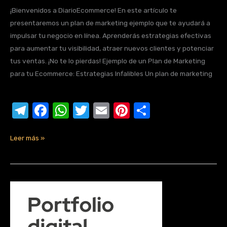
el
a
h
w
m
nt
o
¡Bienvenidos a DiarioEcommerce! En este artículo te
e
c
at
it
ail
er
m
presentaremos un plan de marketing ejemplo que te ayudará a
gr
e
s
te
e
p
impulsar tu negocio en línea. Aprenderás estrategias efectivas
a
b
A
r
st
ar
para aumentar tu visibilidad, atraer nuevos clientes y potenciar
tus ventas. ¡No te lo pierdas! Ejemplo de un Plan de Marketing
m
o
p
tir
para tu Ecommerce: Estrategias Infalibles Un plan de marketing
o
p
k
T
F
W
T
E
Pi
C
el
a
h
w
m
nt
o
e
c
at
it
ail
er
m
Leer más »
gr
e
s
te
e
p
a
b
A
r
st
ar
m
o
p
tir
¿Qué
es
o
p
un
k
portfolio