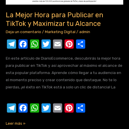
La Mejor Hora para Publicar en
TikTok y Maximizar tu Alcance
Deja un comentario
/
Marketing Digital
/
admin
T
F
W
T
E
Pi
C
el
a
h
w
m
nt
o
En este artículo de DiarioEcommerce, descubrirás la mejor hora
e
c
at
it
ail
er
m
para publicar en TikTok y así aprovechar al máximo el alcance de
gr
e
s
te
e
p
esta popular plataforma. Aprende cómo llegar a tu audiencia en
a
b
A
r
st
ar
el momento preciso y crear contenido que destaque. No te lo
pierdas, ¡el éxito en TikTok está a solo un clic de distancia! La
m
o
p
tir
o
p
T
F
W
T
E
Pi
C
k
el
a
h
w
m
nt
o
e
c
at
it
ail
er
m
Leer más »