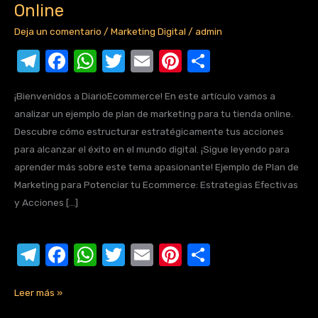
Online
sugerido
para
Deja un comentario
/
Marketing Digital
/
admin
tu
T
F
W
T
E
Pi
C
artículo:
el
a
h
w
m
nt
o
Descubre
¡Bienvenidos a DiarioEcommerce! En este artículo vamos a
e
c
at
it
ail
er
m
un
analizar un ejemplo de plan de marketing para tu tienda online.
Ejemplo
gr
e
s
te
e
p
Descubre cómo estructurar estratégicamente tus acciones
Práctico
a
b
A
r
st
ar
para alcanzar el éxito en el mundo digital. ¡Sigue leyendo para
de
aprender más sobre este tema apasionante! Ejemplo de Plan de
m
o
p
tir
Plan
Marketing para Potenciar tu Ecommerce: Estrategias Efectivas
de
o
p
y Acciones […]
Marketing
k
para
Impulsar
T
F
W
T
E
Pi
C
tu
el
a
h
w
m
nt
o
Negocio
e
c
at
it
ail
er
m
Leer más »
Online