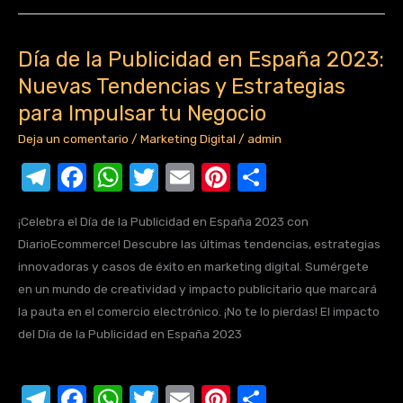
gr
e
s
te
e
p
a
b
A
r
st
ar
Día de la Publicidad en España 2023:
m
o
p
tir
Día
de
Nuevas Tendencias y Estrategias
o
p
la
para Impulsar tu Negocio
k
Publicidad
Deja un comentario
/
Marketing Digital
/
admin
en
T
F
W
T
E
Pi
C
España
2023:
el
a
h
w
m
nt
o
Nuevas
¡Celebra el Día de la Publicidad en España 2023 con
e
c
at
it
ail
er
m
Tendencias
DiarioEcommerce! Descubre las últimas tendencias, estrategias
gr
e
s
te
e
p
y
innovadoras y casos de éxito en marketing digital. Sumérgete
Estrategias
a
b
A
r
st
ar
en un mundo de creatividad y impacto publicitario que marcará
para
la pauta en el comercio electrónico. ¡No te lo pierdas! El impacto
m
o
p
tir
Impulsar
del Día de la Publicidad en España 2023
o
p
tu
k
Negocio
T
F
W
T
E
Pi
C