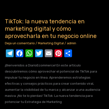
a
b
A
r
st
ar
m
o
p
tir
TikTok:
la
o
p
TikTok: la nueva tendencia en
nueva
k
marketing digital y cómo
tendencia
en
aprovecharla en tu negocio online
marketing
Deja un comentario
/
Marketing Digital
/
admin
digital
T
F
W
T
E
Pi
C
y
cómo
el
a
h
w
m
nt
o
aprovecharla
¡Bienvenidos a DiarioEcommerce! En este artículo
e
c
at
it
ail
er
m
en
descubriremos cómo aprovechar el potencial de TikTok para
gr
e
s
te
e
p
tu
impulsar tu negocio en línea. Aprenderemos estrategias
a
b
A
r
st
ar
negocio
efectivas y consejos prácticos para crear contenido viral,
online
aumentar la visibilidad de tu marca y alcanzar a una audiencia
m
o
p
tir
masiva. ¡No te lo pierdas! TikTok: La nueva tendencia para
o
p
potenciar tu Estrategia de Marketing
k