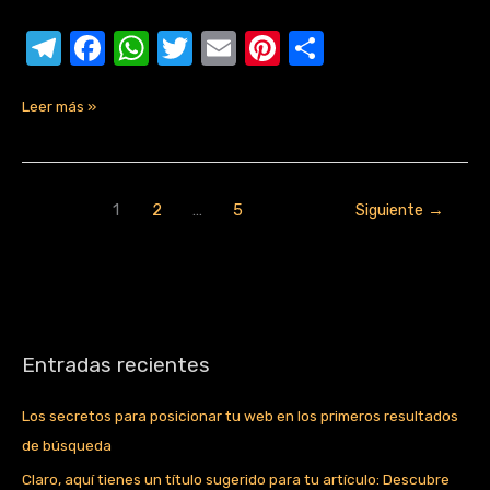
T
F
W
T
E
Pi
C
el
a
h
w
m
nt
o
e
c
at
it
ail
er
m
Leer más »
gr
e
s
te
e
p
a
b
A
r
st
ar
1
2
…
5
Siguiente
→
m
o
p
tir
o
p
k
Entradas recientes
Los secretos para posicionar tu web en los primeros resultados
de búsqueda
Claro, aquí tienes un título sugerido para tu artículo: Descubre