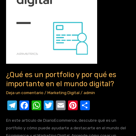
y
por
qué
es
importante
en
el
mundo
digital?
¿Qué es un portfolio y por qué es
importante en el mundo digital?
Deja un comentario
/
Marketing Digital
/
admin
T
F
W
T
E
Pi
C
el
a
h
w
m
nt
o
En este artículo de DiarioEcommerce, descubre qué es un
e
c
at
it
ail
er
m
portfolio y cómo puede ayudarte a destacarte en el mundo del
gr
e
s
te
e
p
Ecommerce y el Marketing Digital. Aprende cómo crear un