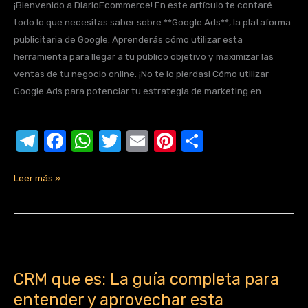
¡Bienvenido a DiarioEcommerce! En este artículo te contaré
negocio
e
c
at
it
ail
er
m
todo lo que necesitas saber sobre **Google Ads**, la plataforma
en
gr
e
s
te
e
p
publicitaria de Google. Aprenderás cómo utilizar esta
línea
a
b
A
r
st
ar
herramienta para llegar a tu público objetivo y maximizar las
ventas de tu negocio online. ¡No te lo pierdas! Cómo utilizar
m
o
p
tir
Google Ads para potenciar tu estrategia de marketing en
o
p
k
T
F
W
T
E
Pi
C
el
a
h
w
m
nt
o
e
c
at
it
ail
er
m
Leer más »
gr
e
s
te
e
p
a
b
A
r
st
ar
m
o
p
tir
CRM
que
o
p
CRM que es: La guía completa para
es:
k
entender y aprovechar esta
La