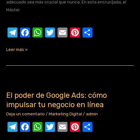
adecuado sea más crucial que nunca. En esta encrucijada, el
o
p
Máster
k
T
F
W
T
E
Pi
C
el
a
h
w
m
nt
o
e
c
at
it
ail
er
m
Leer más »
gr
e
s
te
e
p
a
b
A
r
st
ar
m
o
p
tir
El
poder
o
p
El poder de Google Ads: cómo
de
k
impulsar tu negocio en línea
Google
Ads:
Deja un comentario
/
Marketing Digital
/
admin
cómo
T
F
W
T
E
Pi
C
impulsar
el
a
h
w
m
nt
o
tu