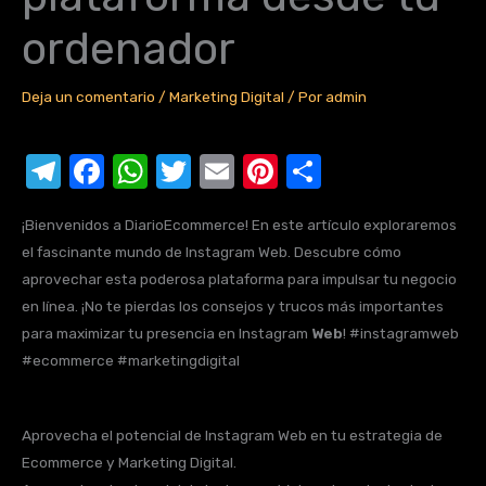
ordenador
Deja un comentario
/
Marketing Digital
/ Por
admin
T
F
W
T
E
Pi
C
el
a
h
w
m
nt
o
¡Bienvenidos a DiarioEcommerce! En este artículo exploraremos
e
c
at
it
ail
er
m
el fascinante mundo de Instagram Web. Descubre cómo
gr
e
s
te
e
p
aprovechar esta poderosa plataforma para impulsar tu negocio
a
b
A
r
st
ar
en línea. ¡No te pierdas los consejos y trucos más importantes
para maximizar tu presencia en Instagram
m
o
p
Web
tir
! #instagramweb
#ecommerce #marketingdigital
o
p
k
Aprovecha el potencial de Instagram Web en tu estrategia de
Ecommerce y Marketing Digital.