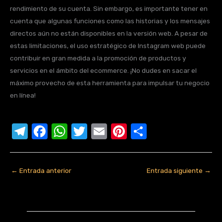
rendimiento de su cuenta. Sin embargo, es importante tener en
cuenta que algunas funciones como las historias y los mensajes
directos aún no están disponibles en la versión web. A pesar de
estas limitaciones, el uso estratégico de Instagram web puede
contribuir en gran medida a la promoción de productos y
servicios en el ámbito del ecommerce. ¡No dudes en sacar el
máximo provecho de esta herramienta para impulsar tu negocio
en línea!
T
F
W
T
E
Pi
C
el
a
h
w
m
nt
o
e
c
at
it
ail
er
m
←
Entrada anterior
Entrada siguiente
→
gr
e
s
te
e
p
a
b
A
r
st
ar
m
o
p
tir