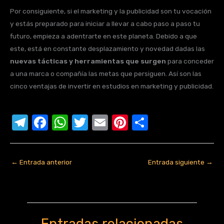
Por consiguiente, si el marketing y la publicidad son tu vocación
y estás preparado para iniciar a llevar a cabo paso a paso tu
futuro, empieza a adentrarte en este planeta. Debido a que
este, está en constante desplazamiento y novedad dadas las
nuevas tácticas y herramientas que surgen
para conceder
a una marca o compañía las metas que persiguen. Así son las
cinco ventajas de invertir en estudios en marketing y publicidad.
T
F
W
T
E
Pi
C
el
a
h
w
m
nt
o
e
c
at
it
ail
er
m
←
Entrada anterior
Entrada siguiente
→
gr
e
s
te
e
p
a
b
A
r
st
ar
m
o
p
tir
o
p
Entradas relacionadas