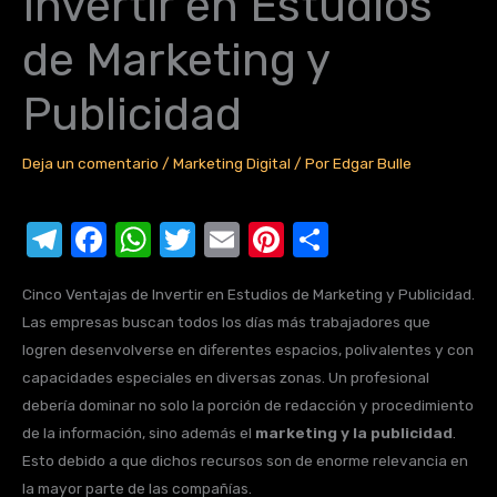
Invertir en Estudios
de Marketing y
Publicidad
Deja un comentario
/
Marketing Digital
/ Por
Edgar Bulle
T
F
W
T
E
Pi
C
el
a
h
w
m
nt
o
Cinco Ventajas de Invertir en Estudios de Marketing y Publicidad.
e
c
at
it
ail
er
m
Las empresas buscan todos los días más trabajadores que
gr
e
s
te
e
p
logren desenvolverse en diferentes espacios, polivalentes y con
a
b
A
r
st
ar
capacidades especiales en diversas zonas. Un profesional
debería dominar no solo la porción de redacción y procedimiento
m
o
p
tir
de la información, sino además el
marketing y la publicidad
.
o
p
Esto debido a que dichos recursos son de enorme relevancia en
k
la mayor parte de las compañías.